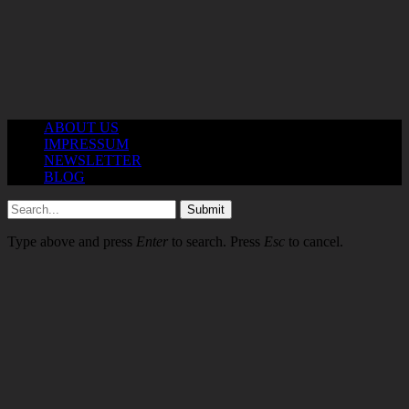
ABOUT US
IMPRESSUM
NEWSLETTER
BLOG
Submit
Type above and press
Enter
to search. Press
Esc
to cancel.